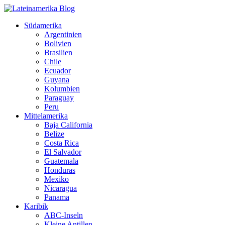
Südamerika
Argentinien
Bolivien
Brasilien
Chile
Ecuador
Guyana
Kolumbien
Paraguay
Peru
Mittelamerika
Baja California
Belize
Costa Rica
El Salvador
Guatemala
Honduras
Mexiko
Nicaragua
Panama
Karibik
ABC-Inseln
Kleine Antillen