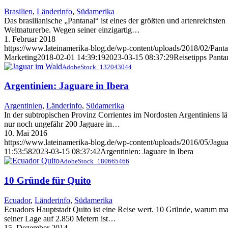
Brasilien
,
Länderinfo
,
Südamerika
Das brasilianische „Pantanal“ ist eines der größten und artenreichs
Weltnaturerbe. Wegen seiner einzigartig…
1. Februar 2018
https://www.lateinamerika-blog.de/wp-content/uploads/2018/02/Pant
Marketing
2018-02-01 14:39:19
2023-03-15 08:37:29
Reisetipps Pantan
AdobeStock_132043044
Argentinien: Jaguare in Ibera
Argentinien
,
Länderinfo
,
Südamerika
In der subtropischen Provinz Corrientes im Nordosten Argentiniens lä
nur noch ungefähr 200 Jaguare in…
10. Mai 2016
https://www.lateinamerika-blog.de/wp-content/uploads/2016/05/Jagu
11:53:58
2023-03-15 08:37:42
Argentinien: Jaguare in Ibera
AdobeStock_180665466
10 Gründe für Quito
Ecuador
,
Länderinfo
,
Südamerika
Ecuadors Hauptstadt Quito ist eine Reise wert. 10 Gründe, warum man 
seiner Lage auf 2.850 Metern ist…
15. Dezember 2014