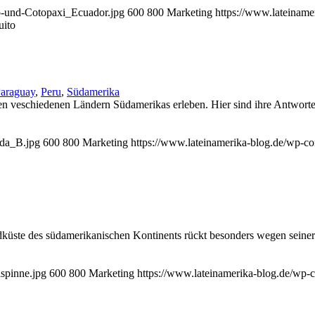
to-und-Cotopaxi_Ecuador.jpg
600
800
Marketing
https://www.lateinam
uito
araguay
,
Peru
,
Südamerika
en veschiedenen Ländern Südamerikas erleben. Hier sind ihre Antworte
ada_B.jpg
600
800
Marketing
https://www.lateinamerika-blog.de/wp-c
üste des südamerikanischen Kontinents rückt besonders wegen seiner 
spinne.jpg
600
800
Marketing
https://www.lateinamerika-blog.de/wp-