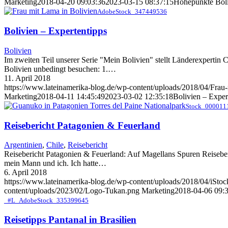
Marketing
2018-04-20 09:03:36
2023-03-15 08:37:15
Höhepunkte Boli
AdobeStock_347449536
Bolivien – Expertentipps
Bolivien
Im zweiten Teil unserer Serie "Mein Bolivien" stellt Länderexpertin C
Bolivien unbedingt besuchen: 1.…
11. April 2018
https://www.lateinamerika-blog.de/wp-content/uploads/2018/04/Frau
Marketing
2018-04-11 14:45:49
2023-03-02 12:35:18
Bolivien – Exper
Stock_0000111
Reisebericht Patagonien & Feuerland
Argentinien
,
Chile
,
Reisebericht
Reisebericht Patagonien & Feuerland: Auf Magellans Spuren Reiseber
mein Mann und ich. Ich hatte…
6. April 2018
https://www.lateinamerika-blog.de/wp-content/uploads/2018/04/iSt
content/uploads/2023/02/Logo-Tukan.png
Marketing
2018-04-06 09:
_#L_AdobeStock_335399645
Reisetipps Pantanal in Brasilien