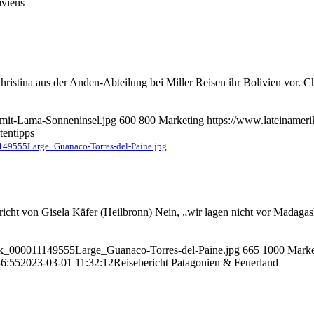
viens
hristina aus der Anden-Abteilung bei Miller Reisen ihr Bolivien vor. C
-mit-Lama-Sonneninsel.jpg
600
800
Marketing
https://www.lateinamer
tentipps
49555Large_Guanaco-Torres-del-Paine.jpg
icht von Gisela Käfer (Heilbronn) Nein, „wir lagen nicht vor Madagas
ock_000011149555Large_Guanaco-Torres-del-Paine.jpg
665
1000
Marke
36:55
2023-03-01 11:32:12
Reisebericht Patagonien & Feuerland