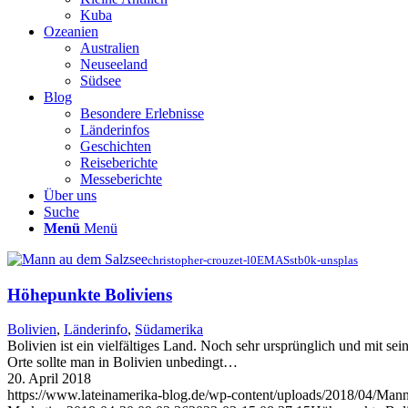
Kuba
Ozeanien
Australien
Neuseeland
Südsee
Blog
Besondere Erlebnisse
Länderinfos
Geschichten
Reiseberichte
Messeberichte
Über uns
Suche
Menü
Menü
christopher-crouzet-l0EMASstb0k-unsplas
Höhepunkte Boliviens
Bolivien
,
Länderinfo
,
Südamerika
Bolivien ist ein vielfältiges Land. Noch sehr ursprünglich und mit se
Orte sollte man in Bolivien unbedingt…
20. April 2018
https://www.lateinamerika-blog.de/wp-content/uploads/2018/04/Mann-