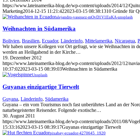
https://www.lateinamerika-blog.de/wp-content/uploads/2014/12/Qui
Marketing
2014-12-15 11:21:42
2023-03-15 08:38:13
10 Gründe für Q
alejandro-vasquez-mOvD1V1EuKA-unsplash
Weihnachten in Südamerika
Bolivien
,
Brasilien
,
Ecuador
,
Länderinfo
,
Mittelamerika
,
Nicaragua
,
P
Wir haben unsere Kollegen vor Ort gefragt, wie sie Weihnachten in d
werden an Heiligabend in der Kirche…
19. Dezember 2012
https://www.lateinamerika-blog.de/wp-content/uploads/2012/12/navi
10:37:02
2023-03-15 08:39:03
Weihnachten in Südamerika
Unsplash
Guyanas einzigartige Tierwelt
Guyana
,
Länderinfo
,
Südamerika
Guyana – ein vom Tourismus noch fast unberührtes Land an der Nordk
naturbegeisterter Reisender. Folgende exotische…
30. August 2011
https://www.lateinamerika-blog.de/wp-content/uploads/2011/08/Vogel
15:33:16
2023-03-15 08:39:17
Guyanas einzigartige Tierwelt
pixabay-ecuador-4270645_1920