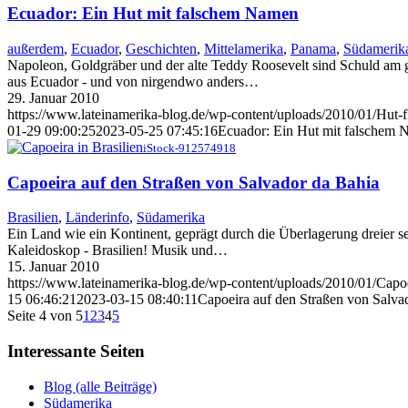
Ecuador: Ein Hut mit falschem Namen
außerdem
,
Ecuador
,
Geschichten
,
Mittelamerika
,
Panama
,
Südamerik
Napoleon, Goldgräber und der alte Teddy Roosevelt sind Schuld am 
aus Ecuador - und von nirgendwo anders…
29. Januar 2010
https://www.lateinamerika-blog.de/wp-content/uploads/2010/01/Hut-
01-29 09:00:25
2023-05-25 07:45:16
Ecuador: Ein Hut mit falschem
iStock-912574918
Capoeira auf den Straßen von Salvador da Bahia
Brasilien
,
Länderinfo
,
Südamerika
Ein Land wie ein Kontinent, geprägt durch die Überlagerung dreier seh
Kaleidoskop - Brasilien! Musik und…
15. Januar 2010
https://www.lateinamerika-blog.de/wp-content/uploads/2010/01/Capoe
15 06:46:21
2023-03-15 08:40:11
Capoeira auf den Straßen von Salva
Seite 4 von 5
1
2
3
4
5
Interessante Seiten
Blog (alle Beiträge)
Südamerika