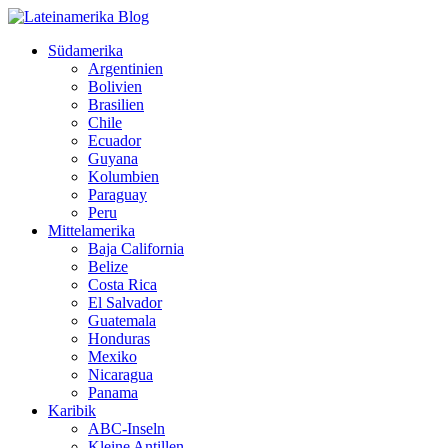
Südamerika
Argentinien
Bolivien
Brasilien
Chile
Ecuador
Guyana
Kolumbien
Paraguay
Peru
Mittelamerika
Baja California
Belize
Costa Rica
El Salvador
Guatemala
Honduras
Mexiko
Nicaragua
Panama
Karibik
ABC-Inseln
Kleine Antillen