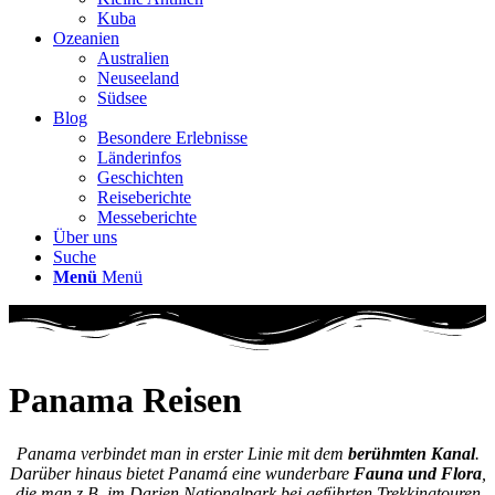
Kuba
Ozeanien
Australien
Neuseeland
Südsee
Blog
Besondere Erlebnisse
Länderinfos
Geschichten
Reiseberichte
Messeberichte
Über uns
Suche
Menü
Menü
Panama Reisen
Panama verbindet man in erster Linie mit dem
berühmten Kanal
.
Darüber hinaus bietet Panamá eine wunderbare
Fauna und Flora
,
die man z.B. im Darien Nationalpark bei geführten Trekkingtouren