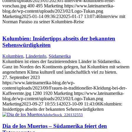
content/uploads/2025/01/202501-interview-kolumbien-reise-
vorschau.jpg
400
495
Marketing
https://www.lateinamerika-
blog.de/wp-content/uploads/2023/02/Logo-Tukan.png
Marketing
2025-01-14 09:36:23
2025-01-17 13:07:46
Interview mit
Norman Paraiso zu seiner Kolumbien-Reise
Kolumbien: Insidertipps abseits der bekannten
Sehenswürdigkeiten
Kolumbien
,
Länderinfo
,
Südamerika
Kolumbien ist eines der faszinierendsten Länder in Südamerika.
Ganz im Norden des Kontinents gelegen, hat Kolumbien mit seinem
angenehmen Klima kulturell und landschaftlich viel zu bieten.
27. September 2023
https://www.lateinamerika-blog.de/wp-
content/uploads/2023/09/Frauen-in-traditioneller-Kleidung-bei-der-
Kaffeeernte.jpg
1280
1920
Marketing
https://www.lateinamerika-
blog.de/wp-content/uploads/2023/02/Logo-Tukan.png
Marketing
2023-09-27 10:55:14
2023-10-09 11:43:06
Kolumbien:
Insidertipps abseits der bekannten Sehenswürdigkeiten
AdobeStock_226132553
Dia de los Muertos – Südamerika feiert den