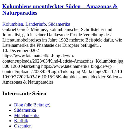
Kolumbiens unentdeckter Süden – Amazonas &
Naturparadies
Kolumbien
,
Länderinfo
,
Südamerika
Gabriel García Márquez, kolumbianischer Schriftsteller und
Journalist, gab in seiner Dankesrede für die Verleihung des
Literaturnobelpreises im Jahre 1982 mehrere Beispiele dafür, wie
Lateinamerika die Phantasie der Europäer beflügelt…
10. Dezember 0202
https://www.lateinamerika-blog.de/wp-
content/uploads/2023/03/Kind-Leticia-Amazonas_Kolumbien.jpg
800
1200
Marketing
https://www.lateinamerika-blog.de/wp-
content/uploads/2023/02/Logo-Tukan.png
Marketing
0202-12-10
10:09:27
2023-03-16 10:15:25
Kolumbiens unentdeckter Süden –
Amazonas & Naturparadies
Interessante Seiten
Blog (alle Beiträge)
Südamerika
Mittelamerika
Karibik
Ozeanien