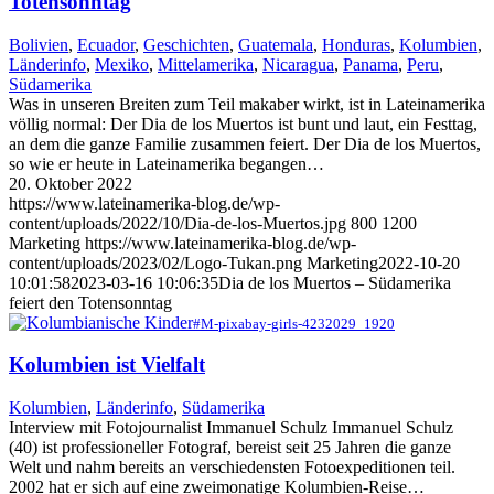
Totensonntag
Bolivien
,
Ecuador
,
Geschichten
,
Guatemala
,
Honduras
,
Kolumbien
,
Länderinfo
,
Mexiko
,
Mittelamerika
,
Nicaragua
,
Panama
,
Peru
,
Südamerika
Was in unseren Breiten zum Teil makaber wirkt, ist in Lateinamerika
völlig normal: Der Dia de los Muertos ist bunt und laut, ein Festtag,
an dem die ganze Familie zusammen feiert. Der Dia de los Muertos,
so wie er heute in Lateinamerika begangen…
20. Oktober 2022
https://www.lateinamerika-blog.de/wp-
content/uploads/2022/10/Dia-de-los-Muertos.jpg
800
1200
Marketing
https://www.lateinamerika-blog.de/wp-
content/uploads/2023/02/Logo-Tukan.png
Marketing
2022-10-20
10:01:58
2023-03-16 10:06:35
Dia de los Muertos – Südamerika
feiert den Totensonntag
#M-pixabay-girls-4232029_1920
Kolumbien ist Vielfalt
Kolumbien
,
Länderinfo
,
Südamerika
Interview mit Fotojournalist Immanuel Schulz Immanuel Schulz
(40) ist professioneller Fotograf, bereist seit 25 Jahren die ganze
Welt und nahm bereits an verschiedensten Fotoexpeditionen teil.
2002 hat er sich auf eine zweimonatige Kolumbien-Reise…