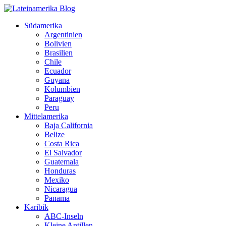
Südamerika
Argentinien
Bolivien
Brasilien
Chile
Ecuador
Guyana
Kolumbien
Paraguay
Peru
Mittelamerika
Baja California
Belize
Costa Rica
El Salvador
Guatemala
Honduras
Mexiko
Nicaragua
Panama
Karibik
ABC-Inseln
Kleine Antillen