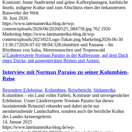
Kontraste: bunte Stadtviertel und grüne Kaffeeplantagen, karibische
Inseln, indigene Kultur und zum Abschluss eines der bekanntesten
Bauwerke der Welt.
30. Juni 2026
https://www.lateinamerika-blog.de/wp-
content/uploads/2026/06/20260525_084758.jpg
762
1920
Marketing
https://www.lateinamerika-blog.de/wp-
content/uploads/2023/02/Logo-Tukan.png
Marketing
2026-06-30
13:38:27
2026-07-02 08:04:32
Kolumbien und Panama – Im
Rhythmus von Salsa, Meeresrauschen und Tropenwald
Interview mit Norman Paraiso zu seiner Kolumbien-
Reise
Besondere Erlebnisse
,
Kolumbien
,
Reisebericht
,
Südamerika
Kolumbien – ein Land voller Farben, Kontraste und unvergesslicher
Erlebnisse. Unser Länderexperte Norman Paraiso hat dieses
faszinierende Reiseziel erkundet und dabei nicht nur
atemberaubende Landschaften, sondern auch die herzliche Kultur
des Landes kennengelernt.
14. Januar 2025
https://www.lateinamerika-blog.de/wp-