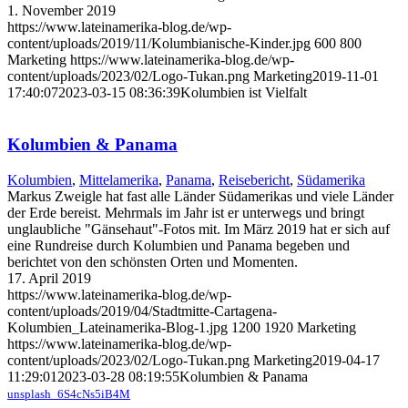
1. November 2019
https://www.lateinamerika-blog.de/wp-
content/uploads/2019/11/Kolumbianische-Kinder.jpg
600
800
Marketing
https://www.lateinamerika-blog.de/wp-
content/uploads/2023/02/Logo-Tukan.png
Marketing
2019-11-01
17:40:07
2023-03-15 08:36:39
Kolumbien ist Vielfalt
Kolumbien & Panama
Kolumbien
,
Mittelamerika
,
Panama
,
Reisebericht
,
Südamerika
Markus Zweigle hat fast alle Länder Südamerikas und viele Länder
der Erde bereist. Mehrmals im Jahr ist er unterwegs und bringt
unglaubliche "Gänsehaut"-Fotos mit. Im März 2019 hat er sich auf
eine Rundreise durch Kolumbien und Panama begeben und
berichtet von den schönsten Orten und Momenten.
17. April 2019
https://www.lateinamerika-blog.de/wp-
content/uploads/2019/04/Stadtmitte-Cartagena-
Kolumbien_Lateinamerika-Blog-1.jpg
1200
1920
Marketing
https://www.lateinamerika-blog.de/wp-
content/uploads/2023/02/Logo-Tukan.png
Marketing
2019-04-17
11:29:01
2023-03-28 08:19:55
Kolumbien & Panama
unsplash_6S4cNs5iB4M