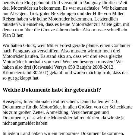
bereits den Flug gebucht. Und versucht in Paraguay für diese Zeit
drei Motorräder zu bekommen. Es war aussichtslos. Wir bekamen
nur Absagen. Trotz guter Beziehungen und der Hilfe von Miller
Reisen haben wir keine Motorräder bekommen. Letztendlich
mussten wir einsehen, dass es keine Motorräder zur Miete gibt, mit
denen man über die Grenze fahren durfte. Also musste schnell ein
Plan B her.
Wir hatten Glück, weil Miller Forest gerade plante, einen Container
nach Paraguay zu verschiffen. Also mussten wir nur noch drei
Motorräder kaufen. Es stand also an, dass wir drei etwa gleiche
Motorräder innerhalb von zwei Wochen besorgen mussten! Wir
haben also drei (Kawasaki Versys 650 Baujahr 2008-2012,
Kilometerstand 30-50T) gekauft und waren mächtig froh, dass das
so gut geklappt hat.
Welche Dokumente habt ihr gebraucht?
Reisepass, Internationalen Führerschein. Dann hatten wir 5-6
Dokumente für die Motorräder, in allen Größen von der Scheckkarte
bis zum großen Zettel. Anmeldung, Versicherungen und
Dokumente, dass wir die Motorräder fahren dürfen, da wir sie ja
nicht angemeldet haben.
In jedem Land haben wir ein temporäres Dokument bekommen,