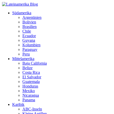
Südamerika
Argentinien
Bolivien
Brasilien
Chile
Ecuador
Guyana
Kolumbien
Paraguay
Peru
Mittelamerika
Baja California
Belize
Costa Rica
El Salvador
Guatemala
Honduras
Mexiko
Nicaragua
Panama
Karibik
ABC-Inseln
Kleine Antillen