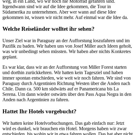
weg, in ein Land, wo wir noch nie Motorrad gefahren sind.
Irgendwann sind wir auf die Idee gekommen, die Tour in
Südamerika zu unternehmen. Aber wer wann auf diese Idee
gekommen ist, wissen wir nicht mehr. Auf einmal war die Idee da.
Welche Reiseländer wolltet ihr sehen?
Unser Ziel war in Paraguay an der Aufforstung loszufahren und im
Pazifik zu baden. Wir haben uns von Josef Miller auch Ideen geholt,
was wir unbedingt sehen müssten. Wir haben aber nichts Konkretes
geplant.
Es war klar, dass wir an der Aufforstung von Miller Forest starten
und dorthin zurückkehren. Wir hatten kein Tagesziel und haben
immer spontan entschieden, wie weit wir noch fahren. Wir sind von
Paraguay durch Argentinien Richtung Westen über die Anden nach
Chile. Dann ca. 500 km südwärts auf er Panamericana bis La
Serena. Um dann wieder ostwärts über den Pass Aqua Negra in den
Anden nach Argentinien zu fahren.
Hattet Ihr Hotels vorgebucht?
Wir hatten keine Hotelvorbuchungen. Das gab einfach nur: Jetzt
wird es dunkel, wir brauchen ein Hotel. Morgens haben wir zwar
entschieden, bis wohin wir in etwa fahren wollen. Das hat aber nicht