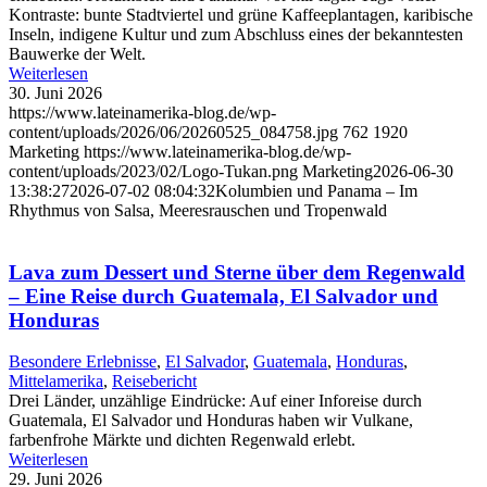
Kontraste: bunte Stadtviertel und grüne Kaffeeplantagen, karibische
Inseln, indigene Kultur und zum Abschluss eines der bekanntesten
Bauwerke der Welt.
Weiterlesen
30. Juni 2026
https://www.lateinamerika-blog.de/wp-
content/uploads/2026/06/20260525_084758.jpg
762
1920
Marketing
https://www.lateinamerika-blog.de/wp-
content/uploads/2023/02/Logo-Tukan.png
Marketing
2026-06-30
13:38:27
2026-07-02 08:04:32
Kolumbien und Panama – Im
Rhythmus von Salsa, Meeresrauschen und Tropenwald
Lava zum Dessert und Sterne über dem Regenwald
– Eine Reise durch Guatemala, El Salvador und
Honduras
Besondere Erlebnisse
,
El Salvador
,
Guatemala
,
Honduras
,
Mittelamerika
,
Reisebericht
Drei Länder, unzählige Eindrücke: Auf einer Inforeise durch
Guatemala, El Salvador und Honduras haben wir Vulkane,
farbenfrohe Märkte und dichten Regenwald erlebt.
Weiterlesen
29. Juni 2026