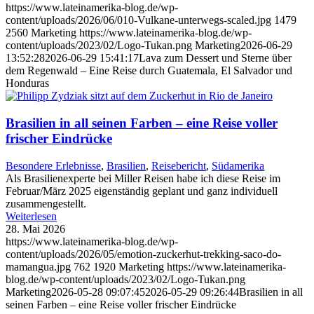
https://www.lateinamerika-blog.de/wp-
content/uploads/2026/06/010-Vulkane-unterwegs-scaled.jpg
1479
2560
Marketing
https://www.lateinamerika-blog.de/wp-
content/uploads/2023/02/Logo-Tukan.png
Marketing
2026-06-29
13:52:28
2026-06-29 15:41:17
Lava zum Dessert und Sterne über
dem Regenwald – Eine Reise durch Guatemala, El Salvador und
Honduras
Brasilien in all seinen Farben – eine Reise voller
frischer Eindrücke
Besondere Erlebnisse
,
Brasilien
,
Reisebericht
,
Südamerika
Als Brasilienexperte bei Miller Reisen habe ich diese Reise im
Februar/März 2025 eigenständig geplant und ganz individuell
zusammengestellt.
Weiterlesen
28. Mai 2026
https://www.lateinamerika-blog.de/wp-
content/uploads/2026/05/emotion-zuckerhut-trekking-saco-do-
mamangua.jpg
762
1920
Marketing
https://www.lateinamerika-
blog.de/wp-content/uploads/2023/02/Logo-Tukan.png
Marketing
2026-05-28 09:07:45
2026-05-29 09:26:44
Brasilien in all
seinen Farben – eine Reise voller frischer Eindrücke