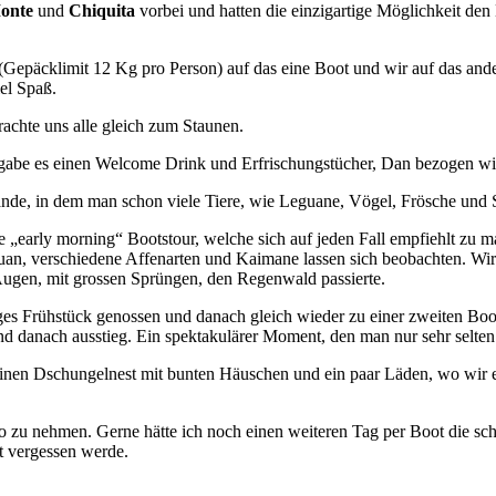
onte
und
Chiquita
vorbei und hatten die einzigartige Möglichkeit den
päcklimit 12 Kg pro Person) auf das eine Boot und wir auf das andere
el Spaß.
achte uns alle gleich zum Staunen.
be es einen Welcome Drink und Erfrischungstücher, Dan bezogen wir 
de, in dem man schon viele Tiere, wie Leguane, Vögel, Frösche und S
early morning“ Bootstour, welche sich auf jeden Fall empfiehlt zu ma
uan, verschiedene Affenarten und Kaimane lassen sich beobachten. Wir 
Augen, mit grossen Sprüngen, den Regenwald passierte.
iges Frühstück genossen und danach gleich wieder zu einer zweiten Boot
 danach ausstieg. Ein spektakulärer Moment, den man nur sehr selten 
nen Dschungelnest mit bunten Häuschen und ein paar Läden, wo wir ein
zu nehmen. Gerne hätte ich noch einen weiteren Tag per Boot die schö
t vergessen werde.