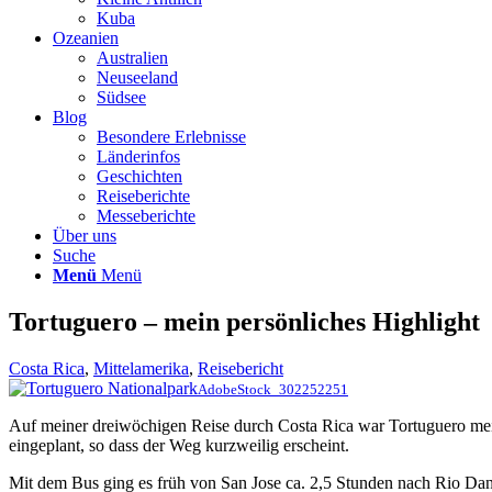
Kuba
Ozeanien
Australien
Neuseeland
Südsee
Blog
Besondere Erlebnisse
Länderinfos
Geschichten
Reiseberichte
Messeberichte
Über uns
Suche
Menü
Menü
Tortuguero – mein persönliches Highlight
Costa Rica
,
Mittelamerika
,
Reisebericht
AdobeStock_302252251
Auf meiner dreiwöchigen Reise durch Costa Rica war Tortuguero mein a
eingeplant, so dass der Weg kurzweilig erscheint.
Mit dem Bus ging es früh von San Jose ca. 2,5 Stunden nach Rio Dan