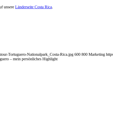
uf unsere
Länderseite Costa Rica
.
stour-Tortuguero-Nationalpark_Costa-Rica.jpg
600
800
Marketing
http
guero – mein persönliches Highlight