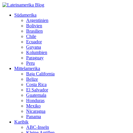
Südamerika
Argentinien
Bolivien
Brasilien
Chile
Ecuador
Guyana
Kolumbien
Paraguay
Peru
Mittelamerika
Baja California
Belize
Costa Rica
El Salvador
Guatemala
Honduras
Mexiko
Nicaragua
Panama
Karibik
ABC-Inseln
Kleine Antillen