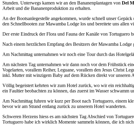
Stunden. Unterwegs kamen wir an den Bananenplantagen von
Del M
Arbeit und die Bananenproduktion zu erhalten.
An der Bootsanlegestelle angekommen, wurde schnell unser Gepäck (Ge
den Schnellbooten zur Mawamba Lodge los und bereitete uns allen vi
Der erste Eindruck der Flora und Fauna der Kanäle von Tortuguero br
Nach einem herzlichen Empfang des Besitzers der Mawamba Lodge ga
Am Nachmittag unternahmen wir noch eine Tour durch das Hotelgelän
Am nächsten Tag unternahmen wir dann noch vor dem Frühstück eine „
Vogelarten, vorallem Reiher, Leguane, vorallem den Jesus Christ Leg
inkl. Mutter mit winzigem Baby auf dem Rücken direkt vor unseren 
Völlig begeistert kehrten wir zum Hotel zurück, wo wir ein reichhalt
ein Faultier beobachten zu können, das zuerst im Wasser schwamm und
Am Nachmittag fuhren wir kurz per Boot nach Tortuguero, einem klei
bevor wir am Strand entlang zurück zu unserem Hotel wanderten.
Schweren Herzens hiess es am nächsten Tag Abschied von Tortuguero 
Tortuguero habe ich wirklich Momente sammeln können, die ich nich