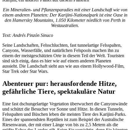
Ein Mineralien- und Pflanzenparadies mit einer Landschaft wie von
einem anderen Planeten: Der Karijini-Nationalpark ist eine Oase in
den Hamersley Mountains, 1.050 Kilometer nördlich von Perth in
Westaustralien.
Text: Andrés Pinzón Sinuco
Seine Landschaften, Felsschluchten, fast tunnelartige Felsspalten,
Canyons, Wasserfälle, und natürlichen Felspools machen ihn zu
einem der meistgeschätzten Orte in diesem Teil der Welt. Touristen
sind sich einig, dass es hier wie auf einem anderen Planeten
aussieht. Die Landschaft sieht aus wie aus einem Hollywood-Film,
Star Trek oder Star Wars.
Abenteuer pur: herausfordende Hitze,
gefährliche Tiere, spektakuläre Natur
Eine fast dschungelartige Vegetation überwuchert die Canyonwände
und schützt die Besucher vor Sonne und Hitze. In diesen Tunneln,
Felsspalten und Büschen leben die meisten Tiere des Karijini-Parks.
Eines der spannendsten Reptilien ist zum Beispiel der Australische
Riesenwaran, der mit einer Länge von bis zu 2,5 Metern als die
größte Echse des Landes gilt. Seien Sie vorsichtig, denn Sie könnten