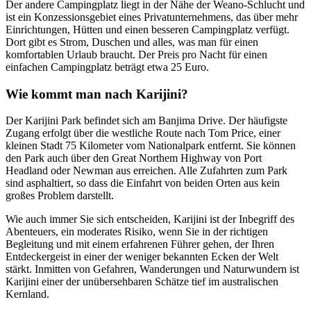
Der andere Campingplatz liegt in der Nähe der Weano-Schlucht und
ist ein Konzessionsgebiet eines Privatunternehmens, das über mehr
Einrichtungen, Hütten und einen besseren Campingplatz verfügt.
Dort gibt es Strom, Duschen und alles, was man für einen
komfortablen Urlaub braucht. Der Preis pro Nacht für einen
einfachen Campingplatz beträgt etwa 25 Euro.
Wie kommt man nach Karijini?
Der Karijini Park befindet sich am Banjima Drive. Der häufigste
Zugang erfolgt über die westliche Route nach Tom Price, einer
kleinen Stadt 75 Kilometer vom Nationalpark entfernt. Sie können
den Park auch über den Great Northem Highway von Port
Headland oder Newman aus erreichen. Alle Zufahrten zum Park
sind asphaltiert, so dass die Einfahrt von beiden Orten aus kein
großes Problem darstellt.
Wie auch immer Sie sich entscheiden, Karijini ist der Inbegriff des
Abenteuers, ein moderates Risiko, wenn Sie in der richtigen
Begleitung und mit einem erfahrenen Führer gehen, der Ihren
Entdeckergeist in einer der weniger bekannten Ecken der Welt
stärkt. Inmitten von Gefahren, Wanderungen und Naturwundern ist
Karijini einer der unübersehbaren Schätze tief im australischen
Kernland.