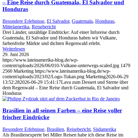
– Eine Reise durch Guatemala, El Salvador und
Honduras
Besondere Erlebnisse
,
El Salvador
,
Guatemala
,
Honduras
,
Mittelamerika
,
Reisebericht
Drei Länder, unzählige Eindrücke: Auf einer Inforeise durch
Guatemala, El Salvador und Honduras haben wir Vulkane,
farbenfrohe Märkte und dichten Regenwald erlebt.
Weiterlesen
29. Juni 2026
https://www.lateinamerika-blog.de/wp-
content/uploads/2026/06/010-Vulkane-unterwegs-scaled.jpg
1479
2560
Marketing
https://www.lateinamerika-blog.de/wp-
content/uploads/2023/02/Logo-Tukan.png
Marketing
2026-06-29
13:52:28
2026-06-29 15:41:17
Lava zum Dessert und Sterne über
dem Regenwald – Eine Reise durch Guatemala, El Salvador und
Honduras
Brasilien in all seinen Farben – eine Reise voller
frischer Eindrücke
Besondere Erlebnisse
,
Brasilien
,
Reisebericht
,
Südamerika
Als Brasilienexperte bei Miller Reisen habe ich diese Reise im