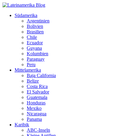
Südamerika
Argentinien
Bolivien
Brasilien
Chile
Ecuador
Guyana
Kolumbien
Paraguay
Peru
Mittelamerika
Baja California
Belize
Costa Rica
El Salvador
Guatemala
Honduras
Mexiko
Nicaragua
Panama
Karibik
ABC-Inseln
Kleine Antillen