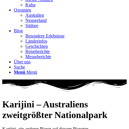
Kuba
Ozeanien
Australien
Neuseeland
Südsee
Blog
Besondere Erlebnisse
Länderinfos
Geschichten
Reiseberichte
Messeberichte
Über uns
Suche
Menü
Menü
Karijini – Australiens
zweitgrößter Nationalpark
Karijini, ein anderer Planet auf diesem Planeten