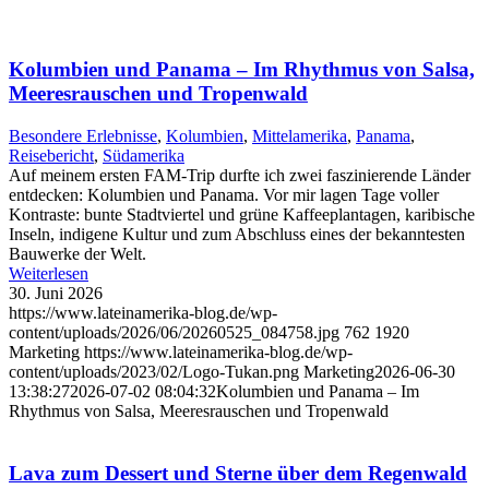
Kolumbien und Panama – Im Rhythmus von Salsa,
Meeresrauschen und Tropenwald
Besondere Erlebnisse
,
Kolumbien
,
Mittelamerika
,
Panama
,
Reisebericht
,
Südamerika
Auf meinem ersten FAM-Trip durfte ich zwei faszinierende Länder
entdecken: Kolumbien und Panama. Vor mir lagen Tage voller
Kontraste: bunte Stadtviertel und grüne Kaffeeplantagen, karibische
Inseln, indigene Kultur und zum Abschluss eines der bekanntesten
Bauwerke der Welt.
Weiterlesen
30. Juni 2026
https://www.lateinamerika-blog.de/wp-
content/uploads/2026/06/20260525_084758.jpg
762
1920
Marketing
https://www.lateinamerika-blog.de/wp-
content/uploads/2023/02/Logo-Tukan.png
Marketing
2026-06-30
13:38:27
2026-07-02 08:04:32
Kolumbien und Panama – Im
Rhythmus von Salsa, Meeresrauschen und Tropenwald
Lava zum Dessert und Sterne über dem Regenwald