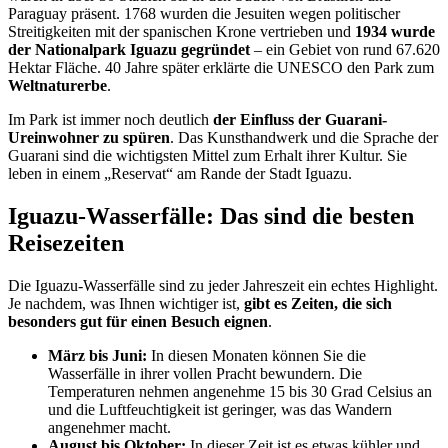
Paraguay präsent. 1768 wurden die Jesuiten wegen politischer
Streitigkeiten mit der spanischen Krone vertrieben und
1934 wurde
der Nationalpark Iguazu gegründet
– ein Gebiet von rund 67.620
Hektar Fläche. 40 Jahre später erklärte die UNESCO den Park zum
Weltnaturerbe
.
Im Park ist immer noch deutlich
der Einfluss der Guarani-
Ureinwohner zu spüren
. Das Kunsthandwerk und die Sprache der
Guarani sind die wichtigsten Mittel zum Erhalt ihrer Kultur. Sie
leben in einem „Reservat“ am Rande der Stadt Iguazu.
Iguazu-Wasserfälle: Das sind die besten
Reisezeiten
Die Iguazu-Wasserfälle sind zu jeder Jahreszeit ein echtes Highlight.
Je nachdem, was Ihnen wichtiger ist,
gibt es Zeiten, die sich
besonders gut für einen Besuch eignen
.
März bis Juni:
In diesen Monaten können Sie die
Wasserfälle in ihrer vollen Pracht bewundern. Die
Temperaturen nehmen angenehme 15 bis 30 Grad Celsius an
und die Luftfeuchtigkeit ist geringer, was das Wandern
angenehmer macht.
August bis Oktober:
In dieser Zeit ist es etwas kühler und