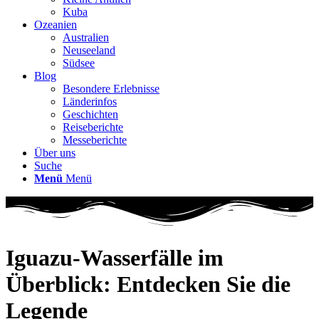
Kuba
Ozeanien
Australien
Neuseeland
Südsee
Blog
Besondere Erlebnisse
Länderinfos
Geschichten
Reiseberichte
Messeberichte
Über uns
Suche
Menü
Menü
Iguazu-Wasserfälle im
Überblick: Entdecken Sie die
Legende