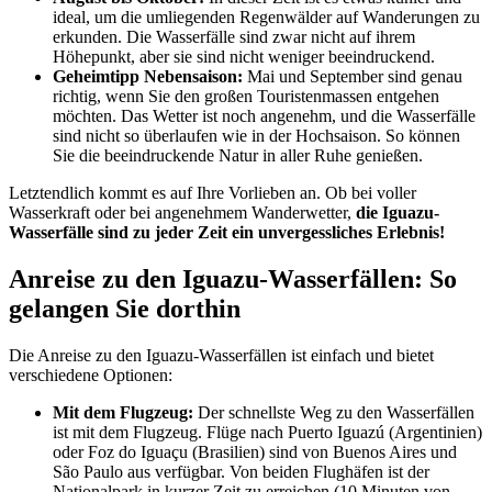
ideal, um die umliegenden Regenwälder auf Wanderungen zu
erkunden. Die Wasserfälle sind zwar nicht auf ihrem
Höhepunkt, aber sie sind nicht weniger beeindruckend.
Geheimtipp Nebensaison:
Mai und September sind genau
richtig, wenn Sie den großen Touristenmassen entgehen
möchten. Das Wetter ist noch angenehm, und die Wasserfälle
sind nicht so überlaufen wie in der Hochsaison. So können
Sie die beeindruckende Natur in aller Ruhe genießen.
Letztendlich kommt es auf Ihre Vorlieben an. Ob bei voller
Wasserkraft oder bei angenehmem Wanderwetter,
die Iguazu-
Wasserfälle sind zu jeder Zeit ein unvergessliches Erlebnis!
Anreise zu den Iguazu-Wasserfällen: So
gelangen Sie dorthin
Die Anreise zu den Iguazu-Wasserfällen ist einfach und bietet
verschiedene Optionen:
Mit dem Flugzeug:
Der schnellste Weg zu den Wasserfällen
ist mit dem Flugzeug. Flüge nach Puerto Iguazú (Argentinien)
oder Foz do Iguaçu (Brasilien) sind von Buenos Aires und
São Paulo aus verfügbar. Von beiden Flughäfen ist der
Nationalpark in kurzer Zeit zu erreichen (10 Minuten von