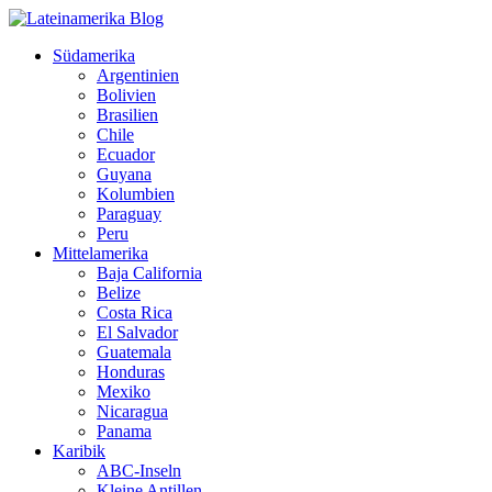
Südamerika
Argentinien
Bolivien
Brasilien
Chile
Ecuador
Guyana
Kolumbien
Paraguay
Peru
Mittelamerika
Baja California
Belize
Costa Rica
El Salvador
Guatemala
Honduras
Mexiko
Nicaragua
Panama
Karibik
ABC-Inseln
Kleine Antillen