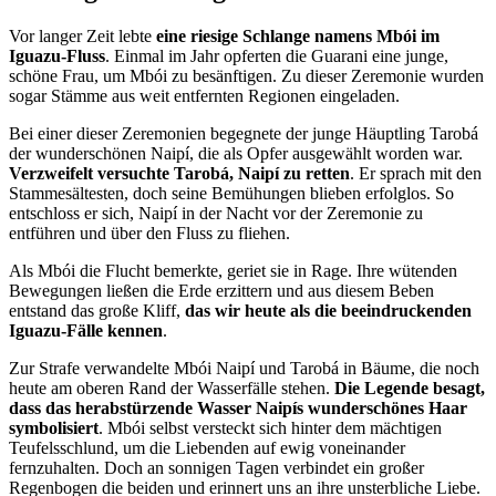
Vor langer Zeit lebte
eine riesige Schlange namens Mbói im
Iguazu-Fluss
. Einmal im Jahr opferten die Guarani eine junge,
schöne Frau, um Mbói zu besänftigen. Zu dieser Zeremonie wurden
sogar Stämme aus weit entfernten Regionen eingeladen.
Bei einer dieser Zeremonien begegnete der junge Häuptling Tarobá
der wunderschönen Naipí, die als Opfer ausgewählt worden war.
Verzweifelt versuchte Tarobá, Naipí zu retten
. Er sprach mit den
Stammesältesten, doch seine Bemühungen blieben erfolglos. So
entschloss er sich, Naipí in der Nacht vor der Zeremonie zu
entführen und über den Fluss zu fliehen.
Als Mbói die Flucht bemerkte, geriet sie in Rage. Ihre wütenden
Bewegungen ließen die Erde erzittern und aus diesem Beben
entstand das große Kliff,
das wir heute als die beeindruckenden
Iguazu-Fälle kennen
.
Zur Strafe verwandelte Mbói Naipí und Tarobá in Bäume, die noch
heute am oberen Rand der Wasserfälle stehen.
Die Legende besagt,
dass das herabstürzende Wasser Naipís wunderschönes Haar
symbolisiert
. Mbói selbst versteckt sich hinter dem mächtigen
Teufelsschlund, um die Liebenden auf ewig voneinander
fernzuhalten. Doch an sonnigen Tagen verbindet ein großer
Regenbogen die beiden und erinnert uns an ihre unsterbliche Liebe.