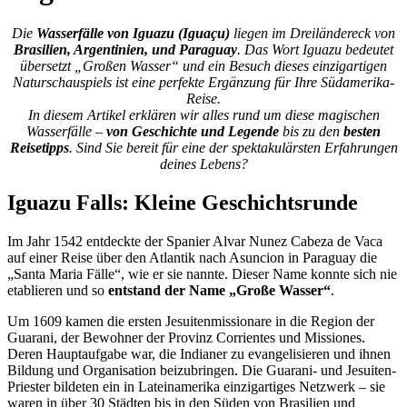
Die
Wasserfälle von Iguazu (Iguaçu)
liegen im Dreiländereck von
Brasilien, Argentinien, und Paraguay
. Das Wort Iguazu bedeutet
übersetzt „Großen Wasser“ und ein Besuch dieses einzigartigen
Naturschauspiels ist eine perfekte Ergänzung für Ihre Südamerika-
Reise.
In diesem Artikel erklären wir alles rund um diese magischen
Wasserfälle –
von Geschichte und Legende
bis zu den
besten
Reisetipps
. Sind Sie bereit für eine der spektakulärsten Erfahrungen
deines Lebens?
Iguazu Falls: Kleine Geschichtsrunde
Im Jahr 1542 entdeckte der Spanier Alvar Nunez Cabeza de Vaca
auf einer Reise über den Atlantik nach Asuncion in Paraguay die
„Santa Maria Fälle“, wie er sie nannte. Dieser Name konnte sich nie
etablieren und so
entstand der Name „Große Wasser“
.
Um 1609 kamen die ersten Jesuitenmissionare in die Region der
Guarani, der Bewohner der Provinz Corrientes und Missiones.
Deren Hauptaufgabe war, die Indianer zu evangelisieren und ihnen
Bildung und Organisation beizubringen. Die Guarani- und Jesuiten-
Priester bildeten ein in Lateinamerika einzigartiges Netzwerk – sie
waren in über 30 Städten bis in den Süden von Brasilien und